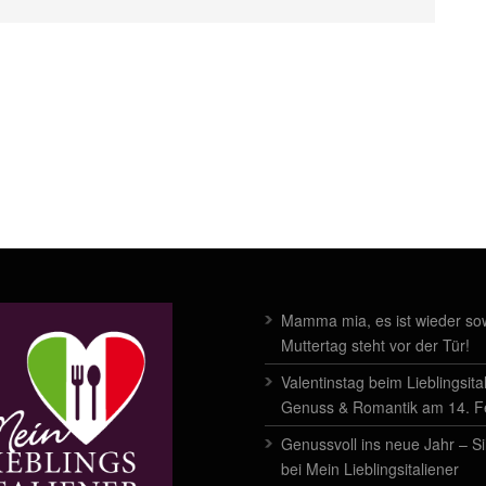
Mamma mia, es ist wieder sow
Muttertag steht vor der Tür!
Valentinstag beim Lieblingsita
Genuss & Romantik am 14. 
Genussvoll ins neue Jahr – Si
bei Mein Lieblingsitaliener