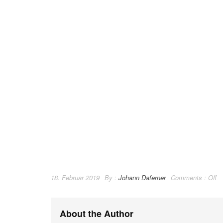
18. Februar 2019
By :
Johann Daferner
Comments :
Off
About the Author