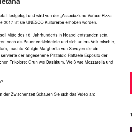
letana
Detail festgelegt und wird von der „Associazione Verace Pizza
de 2017 ist sie UNESCO Kulturerbe erhoben worden.
 soll Mitte des 18. Jahrhunderts in Neapel entstanden sein.
n noch als Bauer verkleidetete und sich unters Volk mischte,
ttern, machte Königin Margherita von Savoyen sie ein
servierte der angesehene Pizzaiolo Raffaele Esposito der
ischen Trikolore: Grün wie Basilikum, Weiß wie Mozzarella und
a?
n der Zwischenzeit Schauen Sie sich das Video an: