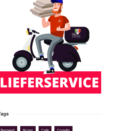
Tags
Bergwelt
Bozen
Café
Corretto