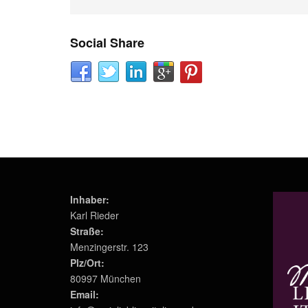
Social Share
Inhaber:
Karl Rieder
Straße:
Menzingerstr. 123
Plz/Ort:
80997 München
Email: