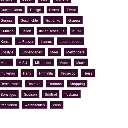
Cucina Corso
Design
Essen
Event
Genuss
Geschichte
Getränke
Grappa
Il Mulino
italien
Italienisches Eis
Kultur
Kunst
La Piazza
Laurus
Lebensfreude
Lifestyle
Lindengarten
Meer
Menzingers
Meran
MISU
Mittelmeer
Mode
Musik
muttertag
Party
Primafila
Prosecco
Reise
Restaurants
Rezepte
Romans
Shopping
Sonstiges
Speisen
Südtirol
Toskana
traditionell
weihnachten
Wein