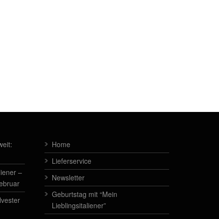
eit:
Home
Lieferservice
liener –
Newsletter
Februar
Geburtstag mit “Mein
lvester
Lieblingsitaliener”