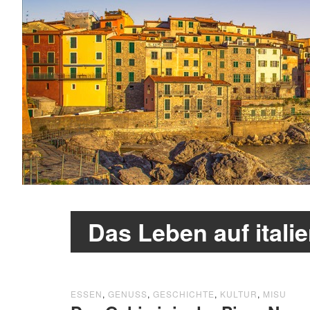
Das Leben auf itali
ESSEN
,
GENUSS
,
GESCHICHTE
,
KULTUR
,
MISU