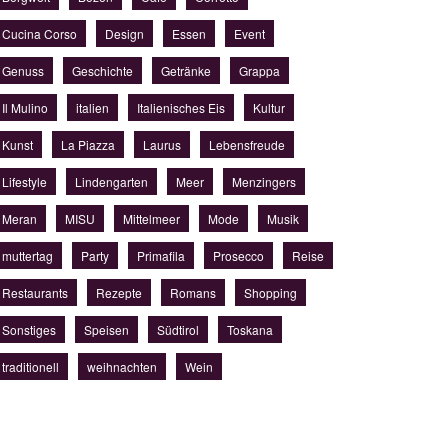
Cucina Corso
Design
Essen
Event
Genuss
Geschichte
Getränke
Grappa
Il Mulino
italien
Italienisches Eis
Kultur
Kunst
La Piazza
Laurus
Lebensfreude
Lifestyle
Lindengarten
Meer
Menzingers
Meran
MISU
Mittelmeer
Mode
Musik
muttertag
Party
Primafila
Prosecco
Reise
Restaurants
Rezepte
Romans
Shopping
Sonstiges
Speisen
Südtirol
Toskana
traditionell
weihnachten
Wein