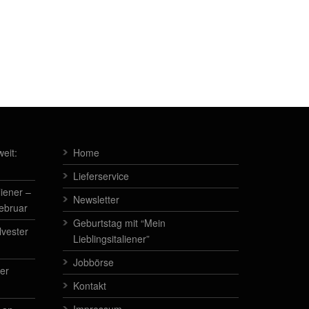
eit:
Home
Lieferservice
liener –
Newsletter
Februar
Geburtstag mit “Mein
lvester
Lieblingsitaliener”
Jobbörse
der
Kontakt
Impressum