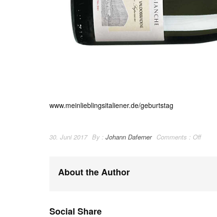
www.meinlieblingsitaliener.de/geburtstag
30. Juni 2017
By :
Johann Daferner
Comments :
Off
About the Author
Social Share