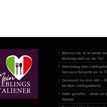
Mamma mia, es ist wieder sow
Muttertag steht vor der Tür!
Valentinstag beim Lieblingsita
Genuss & Romantik am 14. 
Genussvoll ins neue Jahr – Si
bei Mein Lieblingsitaliener
Italien genießen – direkt vor 
Haustür