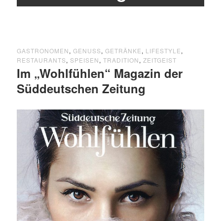
GASTRONOMEN
,
GENUSS
,
GETRÄNKE
,
LIFESTYLE
,
RESTAURANTS
,
SPEISEN
,
TRADITION
,
ZEITGEIST
Im „Wohlfühlen“ Magazin der
Süddeutschen Zeitung