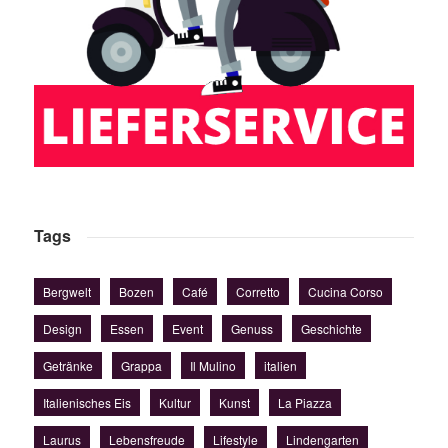
Tags
Bergwelt
Bozen
Café
Corretto
Cucina Corso
Design
Essen
Event
Genuss
Geschichte
Getränke
Grappa
Il Mulino
italien
Italienisches Eis
Kultur
Kunst
La Piazza
Laurus
Lebensfreude
Lifestyle
Lindengarten