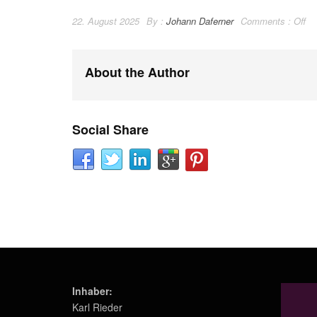
22. August 2025
By :
Johann Daferner
Comments :
Off
About the Author
Social Share
Inhaber:
Karl Rieder