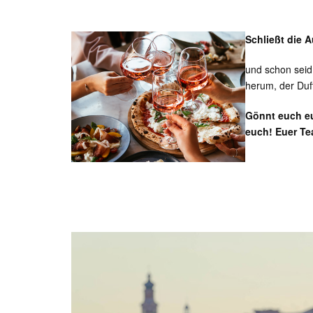
Schließt die 
und schon seid 
herum, der Duft
Gönnt euch eu
euch!
Euer T