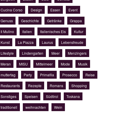
Cucina Corso
Design
Essen
Event
Genuss
Geschichte
Getränke
Grappa
Il Mulino
italien
Italienisches Eis
Kultur
Kunst
La Piazza
Laurus
Lebensfreude
Lifestyle
Lindengarten
Meer
Menzingers
Meran
MISU
Mittelmeer
Mode
Musik
muttertag
Party
Primafila
Prosecco
Reise
Restaurants
Rezepte
Romans
Shopping
Sonstiges
Speisen
Südtirol
Toskana
traditionell
weihnachten
Wein