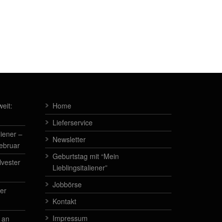
eit:
Home
Lieferservice
liener –
Newsletter
Februar
Geburtstag mit “Mein
lvester
Lieblingsitaliener”
Jobbörse
der
Kontakt
Impressum
 an