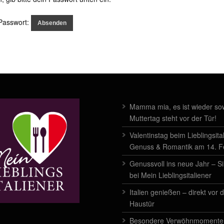
Passwort:
Mamma mia, es ist wieder sow
Muttertag steht vor der Tür!
Valentinstag beim Lieblingsita
Genuss & Romantik am 14. 
Genussvoll ins neue Jahr – Si
bei Mein Lieblingsitaliener
Italien genießen – direkt vor 
Haustür
Besondere Verwöhnmomente