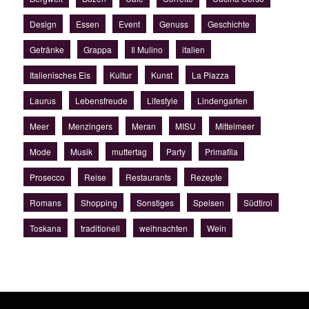
Design
Essen
Event
Genuss
Geschichte
Getränke
Grappa
Il Mulino
italien
Italienisches Eis
Kultur
Kunst
La Piazza
Laurus
Lebensfreude
Lifestyle
Lindengarten
Meer
Menzingers
Meran
MISU
Mittelmeer
Mode
Musik
muttertag
Party
Primafila
Prosecco
Reise
Restaurants
Rezepte
Romans
Shopping
Sonstiges
Speisen
Südtirol
Toskana
traditionell
weihnachten
Wein