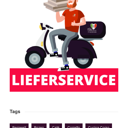
Tags
Bergwelt
Bozen
Café
Corretto
Cucina Corso