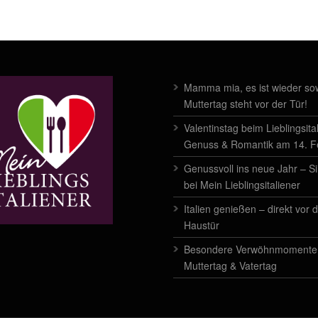
Mamma mia, es ist wieder sow
Muttertag steht vor der Tür!
Valentinstag beim Lieblingsita
Genuss & Romantik am 14. 
Genussvoll ins neue Jahr – Si
bei Mein Lieblingsitaliener
Italien genießen – direkt vor 
Haustür
Besondere Verwöhnmomente
Muttertag & Vatertag