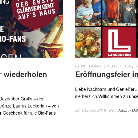
ERÖFFNUNG
,
EVENT
,
FEIER
,
P
r wiederholen
Eröffnungsfeier 
Liebe Nachbarn und Genießer… 
sie herzlich Willkommen zu unse
 Dezember Gratis – der
kränze Laurus Leckerien – von
23. Oktober 2019
By :
Johann Daf
r Geschenk für alle Bio-Fans