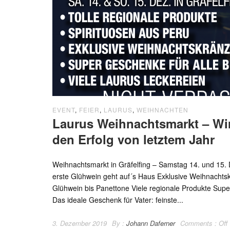
EVENT
,
FEIER
,
LAURUS
,
WEIHNACHTEN
Laurus Weihnachtsmarkt – Wi
den Erfolg von letztem Jahr
Weihnachtsmarkt in Gräfelfing – Samstag 14. und 15.
erste Glühwein geht auf´s Haus Exklusive Weihnachts
Glühwein bis Panettone Viele regionale Produkte Supe
Das ideale Geschenk für Vater: feinste...
3. Dezember 2019
By :
Johann Daferner
Comments :
Off