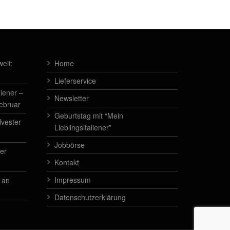
eit:
Home
Lieferservice
liener –
Newsletter
Februar
Geburtstag mit “Mein
lvester
Lieblingsitaliener”
Jobbörse
der
Kontakt
Impressum
 an
Datenschutzerklärung