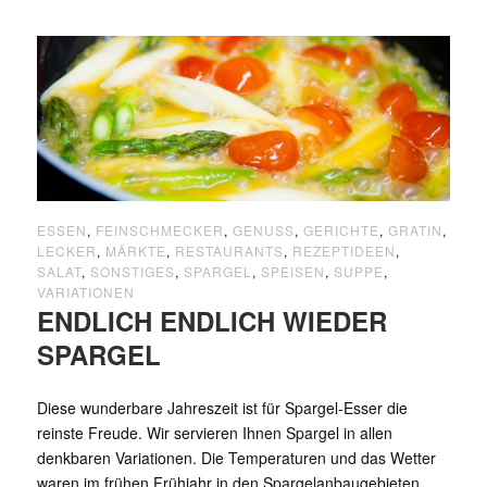
ESSEN
,
FEINSCHMECKER
,
GENUSS
,
GERICHTE
,
GRATIN
,
LECKER
,
MÄRKTE
,
RESTAURANTS
,
REZEPTIDEEN
,
SALAT
,
SONSTIGES
,
SPARGEL
,
SPEISEN
,
SUPPE
,
VARIATIONEN
ENDLICH ENDLICH WIEDER
SPARGEL
Diese wunderbare Jahreszeit ist für Spargel-Esser die
reinste Freude. Wir servieren Ihnen Spargel in allen
denkbaren Variationen. Die Temperaturen und das Wetter
waren im frühen Frühjahr in den Spargelanbaugebieten