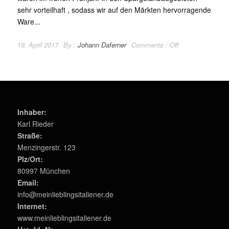
sehr vorteilhaft , sodass wir auf den Märkten hervorragende
Ware...
19. April 2017
By :
Johann Daferner
Comments :
Off
Inhaber:
Karl Rieder
Straße:
Menzingerstr. 123
Plz/Ort:
80997 München
Email:
info@meinlieblingsitaliener.de
Internet:
www.meinlieblingsitaliener.de