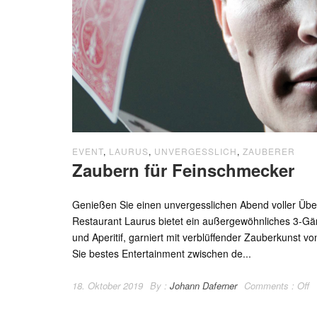
EVENT
,
LAURUS
,
UNVERGESSLICH
,
ZAUBERER
Zaubern für Feinschmecker
Genießen Sie einen unvergesslichen Abend voller Üb
Restaurant Laurus bietet ein außergewöhnliches 3-
und Aperitif, garniert mit verblüffender Zauberkunst v
Sie bestes Entertainment zwischen de...
18. Oktober 2019
By :
Johann Daferner
Comments :
Off