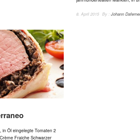
8. April 2015
By :
Johann Daferne
erraneo
, in Öl eingelegte Tomaten 2
 Crème Fraiche Schwarzer