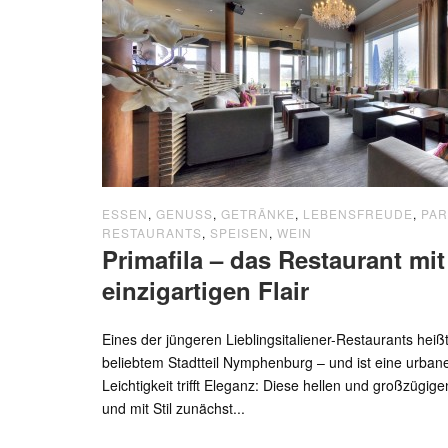
ESSEN
,
GENUSS
,
GETRÄNKE
,
LEBENSFREUDE
,
PAR
RESTAURANTS
,
SPEISEN
,
WEIN
Primafila – das Restaurant mi
einzigartigen Flair
Eines der jüngeren Lieblingsitaliener-Restaurants heißt
beliebtem Stadtteil Nymphenburg – und ist eine urban
Leichtigkeit trifft Eleganz: Diese hellen und großzügi
und mit Stil zunächst...