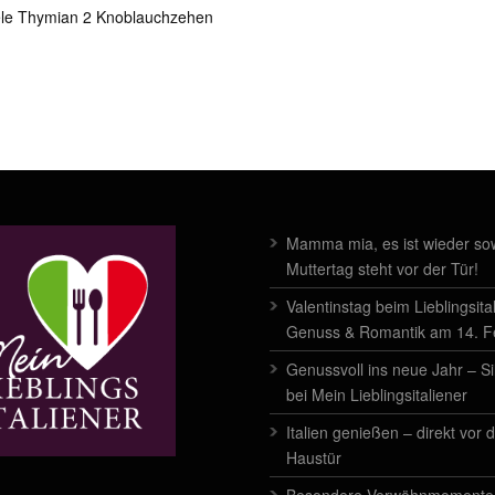
tiele Thymian 2 Knoblauchzehen
Mamma mia, es ist wieder sow
Muttertag steht vor der Tür!
Valentinstag beim Lieblingsita
Genuss & Romantik am 14. 
Genussvoll ins neue Jahr – Si
bei Mein Lieblingsitaliener
Italien genießen – direkt vor 
Haustür