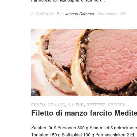
8. April 2015
By :
Johann Daferner
Comments :
Off
ESSEN
,
GENUSS
,
KULTUR
,
REZEPTE
,
SPEISEN
Filetto di manzo farcito Medit
Zutaten für 6 Personen 800 g Rinderfilet 6 getrocknete
Tomaten 150 g Blattspinat 100 g Parmaschinken 2 EL