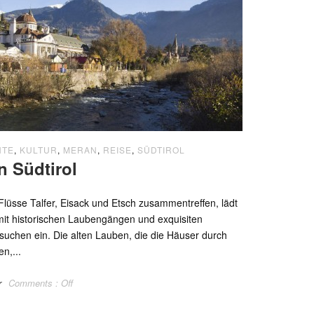
HTE
,
KULTUR
,
MERAN
,
REISE
,
SÜDTIROL
in Südtirol
 Flüsse Talfer, Eisack und Etsch zusammentreffen, lädt
 mit historischen Laubengängen und exquisiten
uchen ein. Die alten Lauben, die die Häuser durch
n,...
r
Comments :
Off