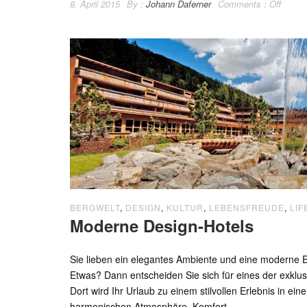
8. April 2015
By :
Johann Daferner
Comments :
Off
BERGWELT
,
DESIGN
,
KULTUR
,
LEBENSFREUDE
,
LIF
Moderne Design-Hotels
Sie lieben ein elegantes Ambiente und eine moderne 
Etwas? Dann entscheiden Sie sich für eines der exklusi
Dort wird Ihr Urlaub zu einem stilvollen Erlebnis in e
harmonischen Atmosphäre. Komfort...