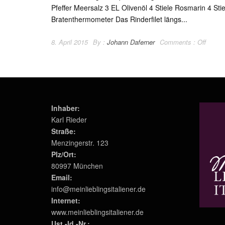
Pfeffer Meersalz 3 EL Olivenöl 4 Stiele Rosmarin 4 S
Bratenthermometer Das Rinderfilet längs...
8. April 2015
By :
Johann Daferner
Comments :
Off
Inhaber:
Karl Rieder
Straße:
Menzingerstr. 123
Plz/Ort:
80997 München
Email:
info@meinlieblingsitaliener.de
Internet:
www.meinlieblingsitaliener.de
Ust.-Id.-Nr.: