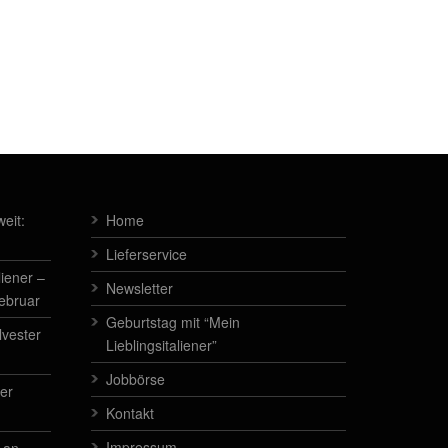
eit:
Home
Lieferservice
liener –
Newsletter
Februar
Geburtstag mit “Mein
lvester
Lieblingsitaliener”
Jobbörse
der
Kontakt
Impressum