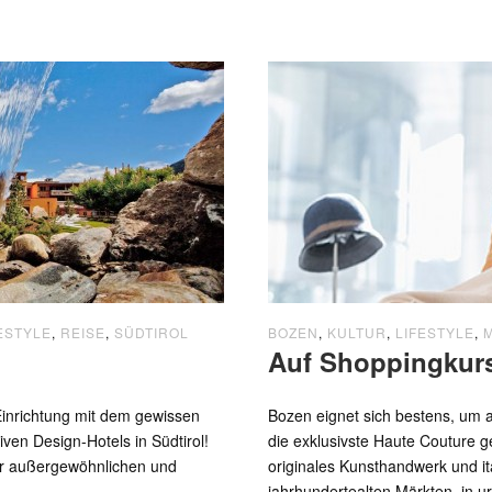
ESTYLE
,
REISE
,
SÜDTIROL
BOZEN
,
KULTUR
,
LIFESTYLE
,
Auf Shoppingkur
Einrichtung mit dem gewissen
Bozen eignet sich bestens, um a
ven Design-Hotels in Südtirol!
die exklusivste Haute Couture ge
iner außergewöhnlichen und
originales Kunsthandwerk und ita
jahrhundertealten Märkten, in ur