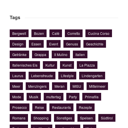
Tags
Bergwelt
Bozen
Café
Corretto
Cucina Corso
Design
Essen
Event
Genuss
Geschichte
Getränke
Grappa
Il Mulino
italien
Italienisches Eis
Kultur
Kunst
La Piazza
Laurus
Lebensfreude
Lifestyle
Lindengarten
Meer
Menzingers
Meran
MISU
Mittelmeer
Mode
Musik
muttertag
Party
Primafila
Prosecco
Reise
Restaurants
Rezepte
Romans
Shopping
Sonstiges
Speisen
Südtirol