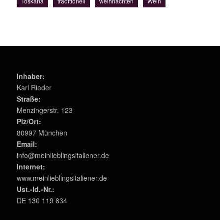
Toskana
traditionell
weihnachten
Wein
Inhaber:
Karl Rieder
Straße:
Menzingerstr. 123
Plz/Ort:
80997 München
Email:
info@meinlieblingsitaliener.de
Internet:
www.meinlieblingsitaliener.de
Ust.-Id.-Nr.:
DE 130 119 834