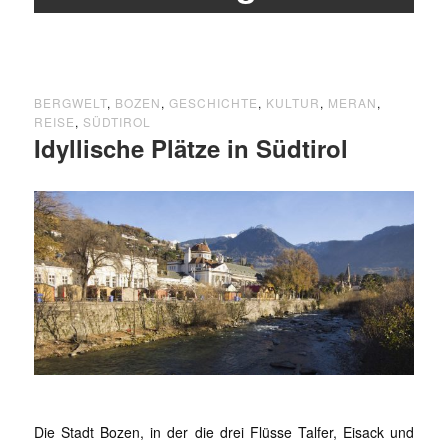
BERGWELT
,
BOZEN
,
GESCHICHTE
,
KULTUR
,
MERAN
,
REISE
,
SÜDTIROL
Idyllische Plätze in Südtirol
Die Stadt Bozen, in der die drei Flüsse Talfer, Eisack und