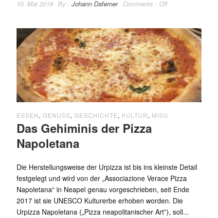
10. Mai 2019
By :
Johann Daferner
Comments :
Off
ESSEN
,
GENUSS
,
GESCHICHTE
,
KULTUR
,
MISU
Das Gehiminis der Pizza
Napoletana
Die Herstellungsweise der Urpizza ist bis ins kleinste Detail
festgelegt und wird von der „Associazione Verace Pizza
Napoletana“ in Neapel genau vorgeschrieben, seit Ende
2017 ist sie UNESCO Kulturerbe erhoben worden. Die
Urpizza Napoletana („Pizza neapolitanischer Art”), soll...