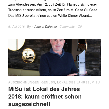
zum Abendessen. Am 12. Juli Zeit für Planegg sich dieser
Tradition anzuschließem, es ist Zeit fürs Mi Casa Su Casa.
Das MISU bereitet einen coolen White Dinner Abend...
6. Juli 2018
By :
Johann Daferner
Comments :
Off
AUSZEICHNUNGEN
,
GENUSS
,
LOKAL DES JAHRES
,
MISU
MiSu ist Lokal des Jahres
2018: kaum eröffnet schon
ausgezeichnet!