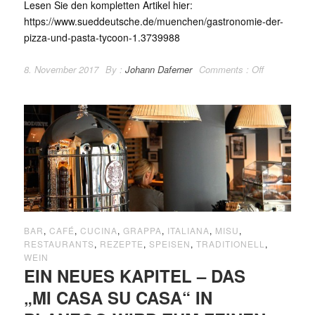
Lesen Sie den kompletten Artikel hier:
https://www.sueddeutsche.de/muenchen/gastronomie-der-
pizza-und-pasta-tycoon-1.3739988
8. November 2017
By :
Johann Daferner
Comments :
Off
BAR
,
CAFÉ
,
CUCINA
,
GRAPPA
,
ITALIANA
,
MISU
,
RESTAURANTS
,
REZEPTE
,
SPEISEN
,
TRADITIONELL
,
WEIN
EIN NEUES KAPITEL – DAS
„MI CASA SU CASA“ IN