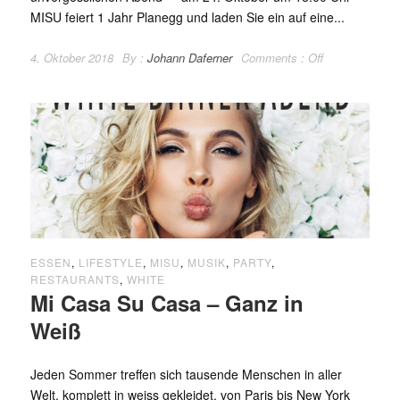
MISU feiert 1 Jahr Planegg und laden Sie ein auf eine...
4. Oktober 2018
By :
Johann Daferner
Comments :
Off
ESSEN
,
LIFESTYLE
,
MISU
,
MUSIK
,
PARTY
,
RESTAURANTS
,
WHITE
Mi Casa Su Casa – Ganz in
Weiß
Jeden Sommer treffen sich tausende Menschen in aller
Welt, komplett in weiss gekleidet, von Paris bis New York