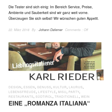
Die Tester sind sich einig: Im Bereich Service, Preise,
Ambiente und Sauberkeit sind wir ganz weit vorne.
Überzeugen Sie sich selbst! Wir wünschen guten Appetit.
22. März 2018
By :
Johann Daferner
Comments :
Off
DESIGN
,
ESSEN
,
GENUSS
,
KULTUR
,
LAURUS
,
LEBENSFREUDE
,
LIFESTYLE
,
MISU
,
PARTY
,
RESTAURANTS
,
SÜDTIROL
,
TRADITIONELL
,
WEIN
EINE „ROMANZA ITALIANA“