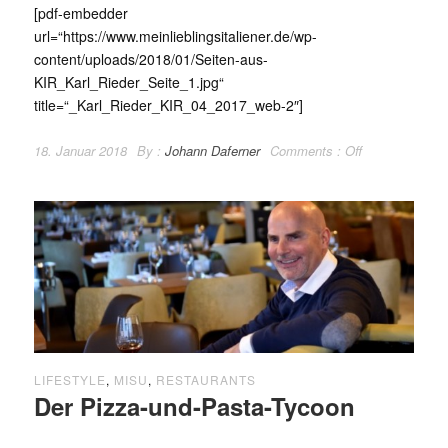
[pdf-embedder
url=“https://www.meinlieblingsitaliener.de/wp-
content/uploads/2018/01/Seiten-aus-
KIR_Karl_Rieder_Seite_1.jpg“
title=“_Karl_Rieder_KIR_04_2017_web-2″]
18. Januar 2018
By :
Johann Daferner
Comments :
Off
LIFESTYLE
,
MISU
,
RESTAURANTS
Der Pizza-und-Pasta-Tycoon