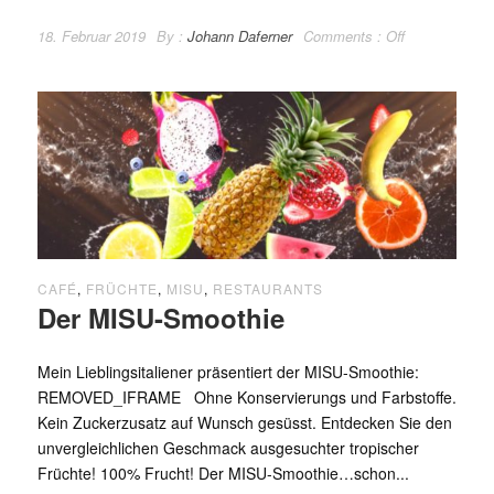
18. Februar 2019
By :
Johann Daferner
Comments :
Off
CAFÉ
,
FRÜCHTE
,
MISU
,
RESTAURANTS
Der MISU-Smoothie
Mein Lieblingsitaliener präsentiert der MISU-Smoothie:
REMOVED_IFRAME Ohne Konservierungs und Farbstoffe.
Kein Zuckerzusatz auf Wunsch gesüsst. Entdecken Sie den
unvergleichlichen Geschmack ausgesuchter tropischer
Früchte! 100% Frucht! Der MISU-Smoothie…schon...