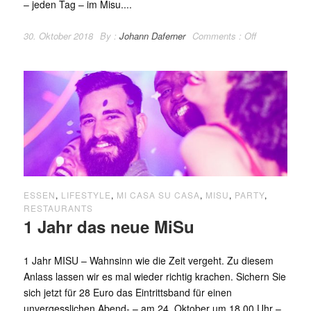
– jeden Tag – im Misu....
30. Oktober 2018
By :
Johann Daferner
Comments :
Off
ESSEN
,
LIFESTYLE
,
MI CASA SU CASA
,
MISU
,
PARTY
,
RESTAURANTS
1 Jahr das neue MiSu
1 Jahr MISU – Wahnsinn wie die Zeit vergeht. Zu diesem
Anlass lassen wir es mal wieder richtig krachen. Sichern Sie
sich jetzt für 28 Euro das Eintrittsband für einen
unvergesslichen Abend- – am 24. Oktober um 18.00 Uhr –