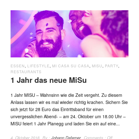
ESSEN
,
LIFESTYLE
,
MI CASA SU CASA
,
MISU
,
PARTY
,
RESTAURANTS
1 Jahr das neue MiSu
1 Jahr MISU – Wahnsinn wie die Zeit vergeht. Zu diesem
Anlass lassen wir es mal wieder richtig krachen. Sichern Sie
sich jetzt für 28 Euro das Eintrittsband für einen
unvergesslichen Abend- – am 24. Oktober um 18.00 Uhr –
MISU feiert 1 Jahr Planegg und laden Sie ein auf eine...
4. Oktober 2018
By :
Johann Daferner
Comments :
Off