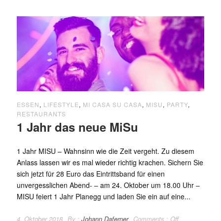
ESSEN
,
LIFESTYLE
,
MI CASA SU CASA
,
MISU
,
PARTY
,
RESTAURANTS
1 Jahr das neue MiSu
1 Jahr MISU – Wahnsinn wie die Zeit vergeht. Zu diesem
Anlass lassen wir es mal wieder richtig krachen. Sichern Sie
sich jetzt für 28 Euro das Eintrittsband für einen
unvergesslichen Abend- – am 24. Oktober um 18.00 Uhr –
MISU feiert 1 Jahr Planegg und laden Sie ein auf eine...
4. Oktober 2018
By :
Johann Daferner
Comments :
Off