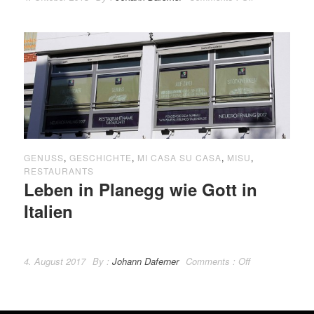
GENUSS
,
GESCHICHTE
,
MI CASA SU CASA
,
MISU
,
RESTAURANTS
Leben in Planegg wie Gott in
Italien
4. August 2017
By :
Johann Daferner
Comments :
Off