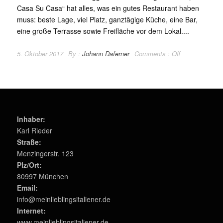
Casa Su Casa“ hat alles, was ein gutes Restaurant haben
muss: beste Lage, viel Platz, ganztägige Küche, eine Bar,
eine große Terrasse sowie Freifläche vor dem Lokal....
5. Oktober 2017
By :
Johann Daferner
Comments :
Off
Inhaber:
Karl Rieder
Straße:
Menzingerstr. 123
Plz/Ort:
80997 München
Email:
info@meinlieblingsitaliener.de
Internet:
www.meinlieblingsitaliener.de