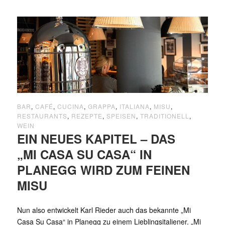
BAR
,
CAFÉ
,
CUCINA
,
GRAPPA
,
ITALIANA
,
MISU
,
RESTAURANTS
,
REZEPTE
,
SPEISEN
,
TRADITIONELL
,
WEIN
EIN NEUES KAPITEL – DAS
„MI CASA SU CASA“ IN
PLANEGG WIRD ZUM FEINEN
MISU
Nun also entwickelt Karl Rieder auch das bekannte „Mi
Casa Su Casa“ in Planegg zu einem Lieblingsitaliener. „Mi