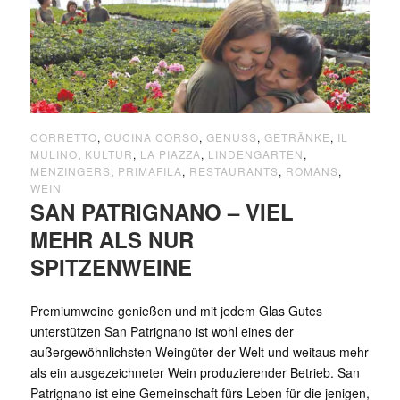
CORRETTO
,
CUCINA CORSO
,
GENUSS
,
GETRÄNKE
,
IL
MULINO
,
KULTUR
,
LA PIAZZA
,
LINDENGARTEN
,
MENZINGERS
,
PRIMAFILA
,
RESTAURANTS
,
ROMANS
,
WEIN
SAN PATRIGNANO – VIEL
MEHR ALS NUR
SPITZENWEINE
Premiumweine genießen und mit jedem Glas Gutes
unterstützen San Patrignano ist wohl eines der
außergewöhnlichsten Weingüter der Welt und weitaus mehr
als ein ausgezeichneter Wein produzierender Betrieb. San
Patrignano ist eine Gemeinschaft fürs Leben für die jenigen,