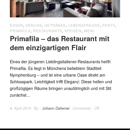
ESSEN
,
GENUSS
,
GETRÄNKE
,
LEBENSFREUDE
,
PARTY
,
PRIMAFILA
,
RESTAURANTS
,
SPEISEN
,
WEIN
Primafila – das Restaurant mit
dem einzigartigen Flair
Eines der jüngeren Lieblingsitaliener-Restaurants heißt
Primafila. Es liegt in Münchens beliebtem Stadtteil
Nymphenburg – und ist eine urbane Oase direkt am
Schlosspark. Leichtigkeit trifft Eleganz: Diese hellen und
großzügigen Räume bringen unaufdringlich und mit Stil
zunächst...
8. April 2015
By :
Johann Daferner
Comments :
Off