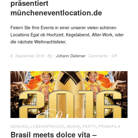
präsentiert
müncheneventlocation.de
Feiern Sie Ihre Events in einer unserer vielen schönen
Locations Egal ob Hochzeit, Kegelabend, After-Work, oder
die nächste Weihnachtsfeier,
6. September 2016
By :
Johann Daferner
Comments :
Off
GENUSS
,
LEBENSFREUDE
,
MUSIK
,
PARTY
,
PRIMAFILA
Brasil meets dolce vita –