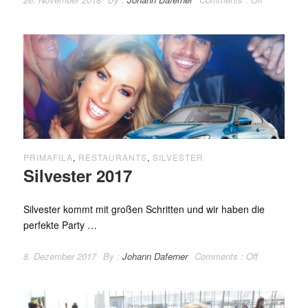
PRIMAFILA
,
RESTAURANTS
,
SILVESTER
Silvester 2017
Silvester kommt mit großen Schritten und wir haben die
perfekte Party …
8. Dezember 2017
By :
Johann Daferner
Comments :
Off