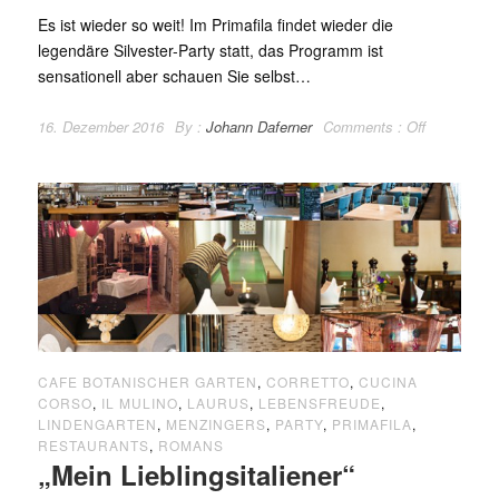
Es ist wieder so weit! Im Primafila findet wieder die
legendäre Silvester-Party statt, das Programm ist
sensationell aber schauen Sie selbst…
16. Dezember 2016
By :
Johann Daferner
Comments :
Off
CAFE BOTANISCHER GARTEN
,
CORRETTO
,
CUCINA
CORSO
,
IL MULINO
,
LAURUS
,
LEBENSFREUDE
,
LINDENGARTEN
,
MENZINGERS
,
PARTY
,
PRIMAFILA
,
RESTAURANTS
,
ROMANS
„Mein Lieblingsitaliener“