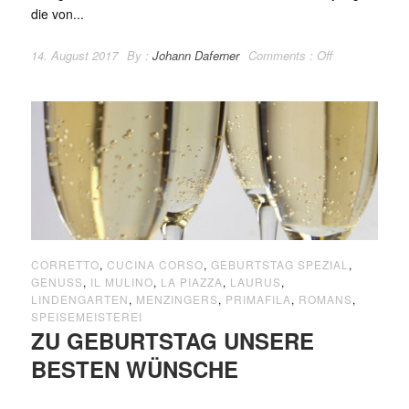
die von...
14. August 2017
By :
Johann Daferner
Comments :
Off
CORRETTO
,
CUCINA CORSO
,
GEBURTSTAG SPEZIAL
,
GENUSS
,
IL MULINO
,
LA PIAZZA
,
LAURUS
,
LINDENGARTEN
,
MENZINGERS
,
PRIMAFILA
,
ROMANS
,
SPEISEMEISTEREI
ZU GEBURTSTAG UNSERE
BESTEN WÜNSCHE