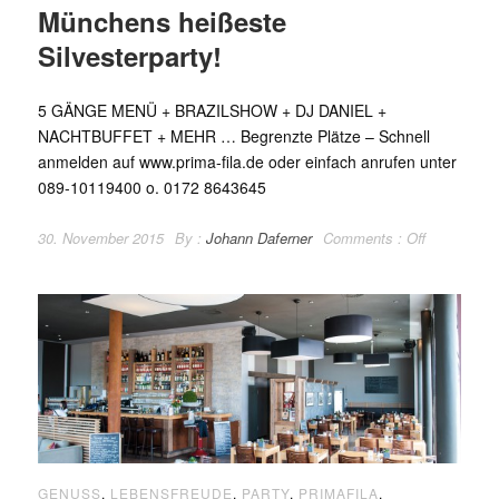
Münchens heißeste
Silvesterparty!
5 GÄNGE MENÜ + BRAZILSHOW + DJ DANIEL +
NACHTBUFFET + MEHR … Begrenzte Plätze – Schnell
anmelden auf www.prima-fila.de oder einfach anrufen unter
089-10119400 o. 0172 8643645
30. November 2015
By :
Johann Daferner
Comments :
Off
GENUSS
,
LEBENSFREUDE
,
PARTY
,
PRIMAFILA
,