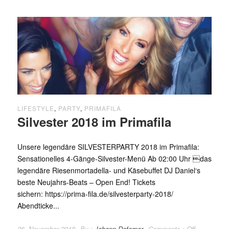
LIFESTYLE
,
PARTY
,
PRIMAFILA
Silvester 2018 im Primafila
Unsere legendäre SILVESTERPARTY 2018 im Primafila:
Sensationelles 4-Gänge-Silvester-Menü Ab 02:00 Uhr das
legendäre Riesen­mortadella- und Käsebuffet DJ Daniel‘s
beste Neujahrs-Beats – Open End! Tickets
sichern: https://prima-fila.de/silvesterparty-2018/
Abendticke...
26. November 2018
By :
Johann Daferner
Comments :
Off