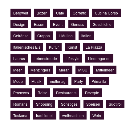
Bergwelt
Bozen
Café
Corretto
Cucina Corso
Design
Essen
Event
Genuss
Geschichte
Getränke
Grappa
Il Mulino
italien
Italienisches Eis
Kultur
Kunst
La Piazza
Laurus
Lebensfreude
Lifestyle
Lindengarten
Meer
Menzingers
Meran
MISU
Mittelmeer
Mode
Musik
muttertag
Party
Primafila
Prosecco
Reise
Restaurants
Rezepte
Romans
Shopping
Sonstiges
Speisen
Südtirol
Toskana
traditionell
weihnachten
Wein