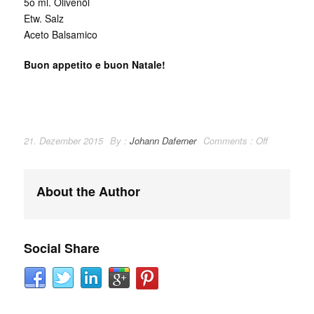
5o ml. Olivenöl
Etw. Salz
Aceto Balsamico
Buon appetito e buon Natale!
21. Dezember 2015
By :
Johann Daferner
Comments :
Off
About the Author
Social Share