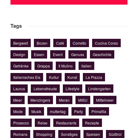
Tags
Bergwelt
Bozen
Café
Corretto
Cucina Corso
Design
Essen
Event
Genuss
Geschichte
Getränke
Grappa
Il Mulino
italien
Italienisches Eis
Kultur
Kunst
La Piazza
Laurus
Lebensfreude
Lifestyle
Lindengarten
Meer
Menzingers
Meran
MISU
Mittelmeer
Mode
Musik
muttertag
Party
Primafila
Prosecco
Reise
Restaurants
Rezepte
Romans
Shopping
Sonstiges
Speisen
Südtirol