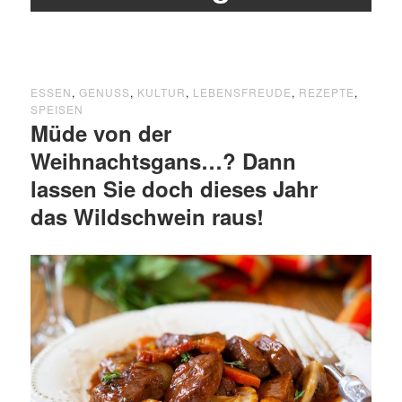
ESSEN
,
GENUSS
,
KULTUR
,
LEBENSFREUDE
,
REZEPTE
,
SPEISEN
Müde von der
Weihnachtsgans…? Dann
lassen Sie doch dieses Jahr
das Wildschwein raus!