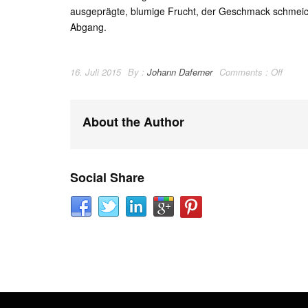
ausgeprägte, blumige Frucht, der Geschmack schmeic
Abgang.
16. Juli 2015
By :
Johann Daferner
Comments :
Off
About the Author
Social Share