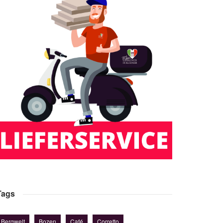
Tags
Bergwelt
Bozen
Café
Corretto