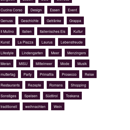
Cucina Corso
Design
Essen
Event
Genuss
Geschichte
Getränke
Grappa
Il Mulino
italien
Italienisches Eis
Kultur
Kunst
La Piazza
Laurus
Lebensfreude
Lifestyle
Lindengarten
Meer
Menzingers
Meran
MISU
Mittelmeer
Mode
Musik
muttertag
Party
Primafila
Prosecco
Reise
Restaurants
Rezepte
Romans
Shopping
Sonstiges
Speisen
Südtirol
Toskana
traditionell
weihnachten
Wein