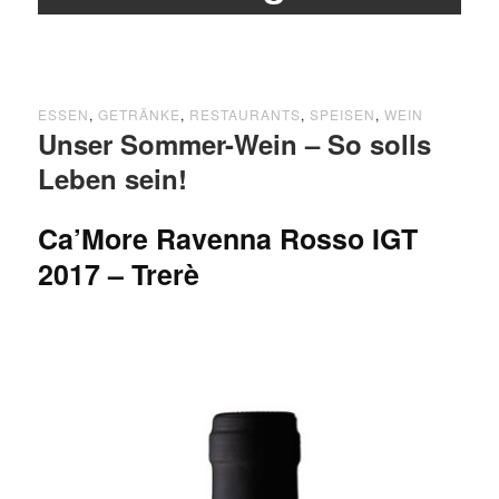
ESSEN
,
GETRÄNKE
,
RESTAURANTS
,
SPEISEN
,
WEIN
Unser Sommer-Wein – So solls
Leben sein!
Ca’More Ravenna Rosso IGT
2017 – Trerè