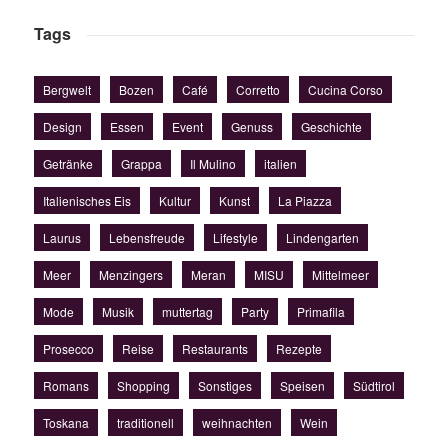
Tags
Bergwelt
Bozen
Café
Corretto
Cucina Corso
Design
Essen
Event
Genuss
Geschichte
Getränke
Grappa
Il Mulino
italien
Italienisches Eis
Kultur
Kunst
La Piazza
Laurus
Lebensfreude
Lifestyle
Lindengarten
Meer
Menzingers
Meran
MISU
Mittelmeer
Mode
Musik
muttertag
Party
Primafila
Prosecco
Reise
Restaurants
Rezepte
Romans
Shopping
Sonstiges
Speisen
Südtirol
Toskana
traditionell
weihnachten
Wein